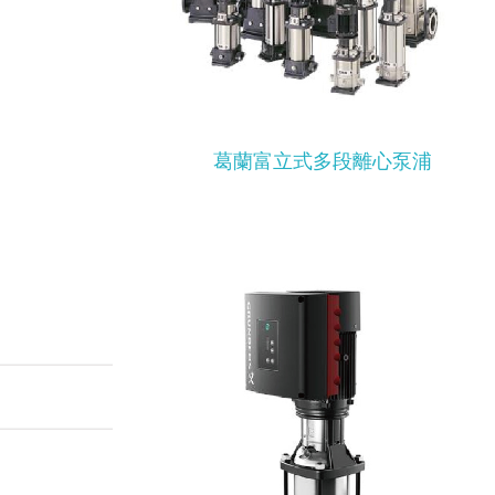
葛蘭富立式多段離心泵浦