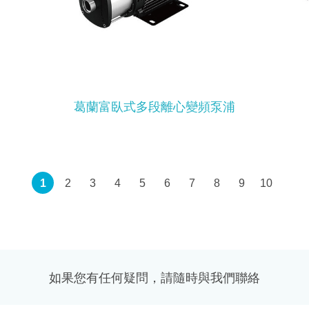
葛蘭富臥式多段離心變頻泵浦
1
2
3
4
5
6
7
8
9
10
如果您有任何疑問，請隨時與我們聯絡