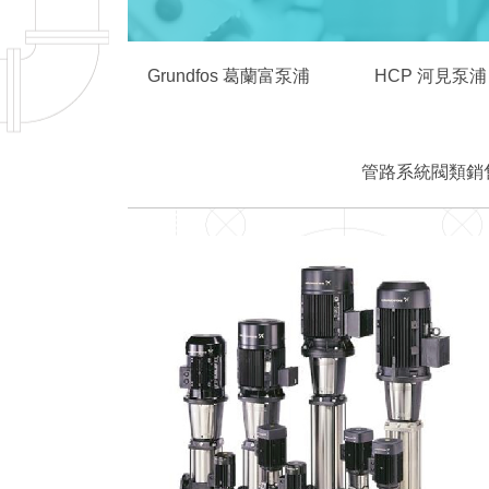
Grundfos 葛蘭富泵浦
HCP 河見泵浦
管路系統閥類銷