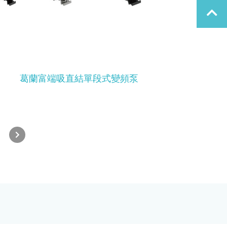
葛蘭富端吸直結單段式變頻泵