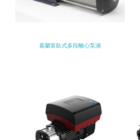
葛蘭富臥式多段離心泵浦