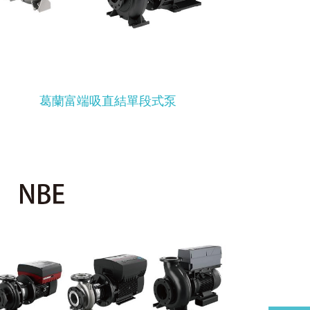
葛蘭富端吸直結單段式泵