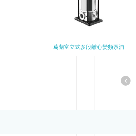
葛蘭富立式多段離心變頻泵浦