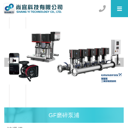
GF磨碎泵浦