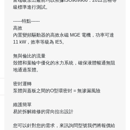
富端吸泵出廠前均以依據ISO909906：2012合格等
級標準進行測試。
------特點------
高效
內置變頻驅動器的高效永磁 MGE 電機，功率可達
11 kW，效率等級為 IE5。
無與倫比的流量
殼體和葉輪中優化的水力系統，確保液體暢通無阻
地通過泵體。
密封運轉
泵體與蓋板之間的O型環密封 = 無滲漏風險
維護簡單
易於拆解維修的背向拉出設計
您可以針對您的需求，來訊詢問型號我們將報價給