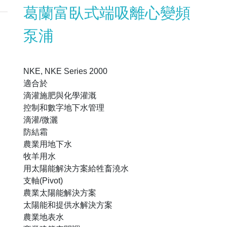
葛蘭富臥式端吸離心變頻
泵浦
NKE, NKE Series 2000
適合於
滴灌施肥與化學灌溉
控制和數字地下水管理
滴灌/微灑
防結霜
農業用地下水
牧羊用水
用太陽能解決方案給牲畜澆水
支軸(Pivot)
農業太陽能解決方案
太陽能和提供水解決方案
農業地表水