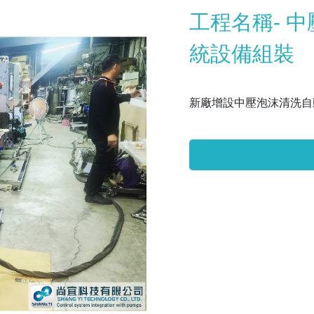
工程名稱- 
統設備組裝
新廠增設中壓泡沫清洗自