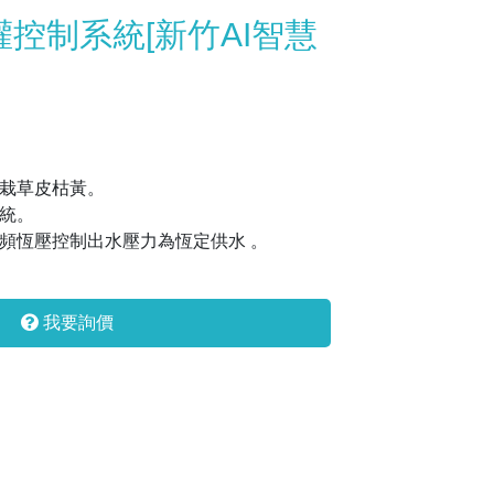
灌控制系統[新竹AI智慧
植栽草皮枯黃。
系統。
變頻恆壓控制出水壓力為恆定供水 。
我要詢價