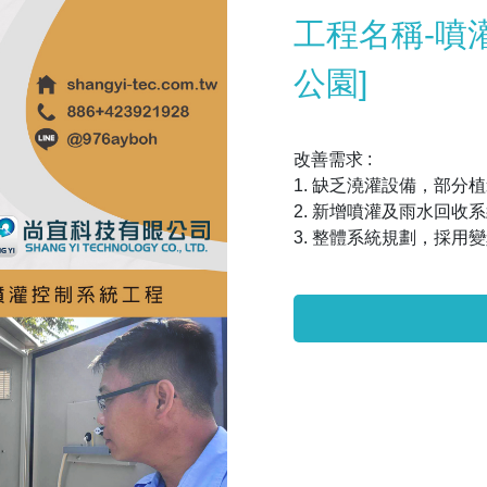
工程名稱-噴
公園]
改善需求 :
1. 缺乏澆灌設備，部分
2. 新增噴灌及雨水回收
3. 整體系統規劃，採用