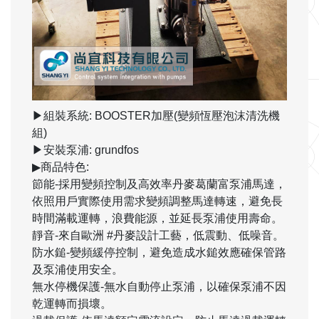
▶組裝系統: BOOSTER加壓(變頻恆壓泡沫清洗機
組)
▶安裝泵浦: grundfos
▶商品特色:
節能-採用變頻控制及高效率丹麥葛蘭富泵浦馬達，
依照用戶實際使用需求變頻調整馬達轉速，避免長
時間滿載運轉，浪費能源，並延長泵浦使用壽命。
靜音-來自歐洲 #丹麥設計工藝，低震動、低噪音。
防水鎚-變頻緩停控制，避免造成水鎚效應確保管路
及泵浦使用安全。
無水停機保護-無水自動停止泵浦，以確保泵浦不因
乾運轉而損壞。